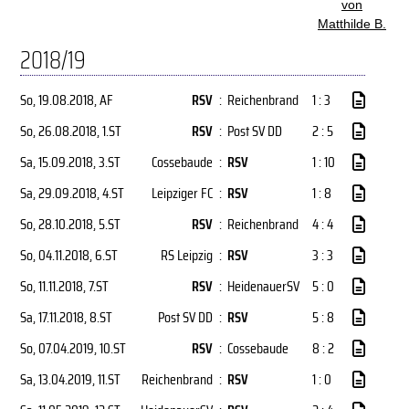
von
Matthilde B.
2018/19
So, 19.08.2018
, AF
RSV
:
Reichenbrand
1 : 3
So, 26.08.2018
, 1.ST
RSV
:
Post SV DD
2 : 5
Sa, 15.09.2018
, 3.ST
Cossebaude
:
RSV
1 : 10
Sa, 29.09.2018
, 4.ST
Leipziger FC
:
RSV
1 : 8
So, 28.10.2018
, 5.ST
RSV
:
Reichenbrand
4 : 4
So, 04.11.2018
, 6.ST
RS Leipzig
:
RSV
3 : 3
So, 11.11.2018
, 7.ST
RSV
:
HeidenauerSV
5 : 0
Sa, 17.11.2018
, 8.ST
Post SV DD
:
RSV
5 : 8
So, 07.04.2019
, 10.ST
RSV
:
Cossebaude
8 : 2
Sa, 13.04.2019
, 11.ST
Reichenbrand
:
RSV
1 : 0