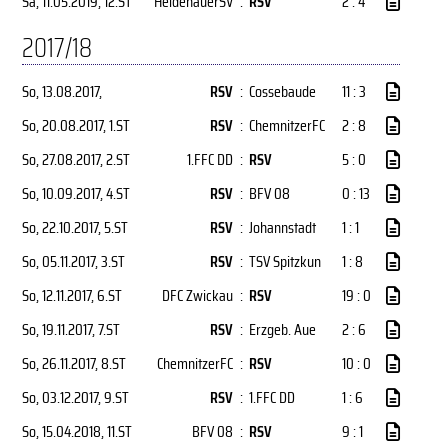
Sa, 11.05.2019
, 12.ST
HeidenauerSV
:
RSV
2 : 4
2017/18
So, 13.08.2017
,
RSV
:
Cossebaude
11 : 3
So, 20.08.2017
, 1.ST
RSV
:
ChemnitzerFC
2 : 8
So, 27.08.2017
, 2.ST
1.FFC DD
:
RSV
5 : 0
So, 10.09.2017
, 4.ST
RSV
:
BFV 08
0 : 13
So, 22.10.2017
, 5.ST
RSV
:
Johannstadt
1 : 1
So, 05.11.2017
, 3.ST
RSV
:
TSV Spitzkun
1 : 8
So, 12.11.2017
, 6.ST
DFC Zwickau
:
RSV
19 : 0
So, 19.11.2017
, 7.ST
RSV
:
Erzgeb. Aue
2 : 6
So, 26.11.2017
, 8.ST
ChemnitzerFC
:
RSV
10 : 0
So, 03.12.2017
, 9.ST
RSV
:
1.FFC DD
1 : 6
So, 15.04.2018
, 11.ST
BFV 08
:
RSV
9 : 1