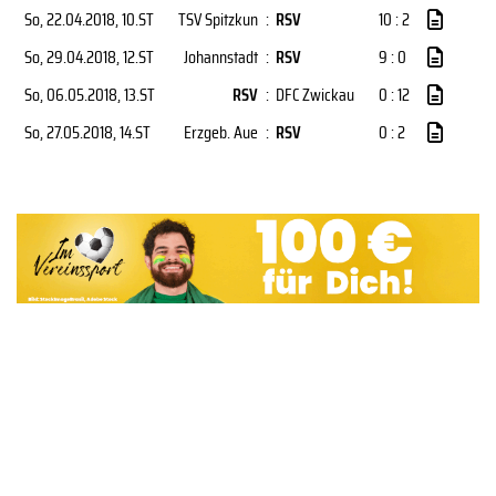
So, 22.04.2018
, 10.ST
TSV Spitzkun
:
RSV
10 : 2
So, 29.04.2018
, 12.ST
Johannstadt
:
RSV
9 : 0
So, 06.05.2018
, 13.ST
RSV
:
DFC Zwickau
0 : 12
So, 27.05.2018
, 14.ST
Erzgeb. Aue
:
RSV
0 : 2