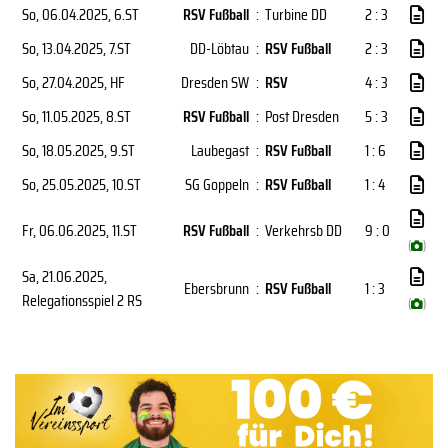
So, 06.04.2025
, 6.ST
RSV Fußball
:
Turbine DD
2 : 3
So, 13.04.2025
, 7.ST
DD-Löbtau
:
RSV Fußball
2 : 3
So, 27.04.2025
, HF
Dresden SW
:
RSV
4 : 3
So, 11.05.2025
, 8.ST
RSV Fußball
:
Post Dresden
5 : 3
So, 18.05.2025
, 9.ST
Laubegast
:
RSV Fußball
1 : 6
So, 25.05.2025
, 10.ST
SG Goppeln
:
RSV Fußball
1 : 4
Fr, 06.06.2025
, 11.ST
RSV Fußball
:
Verkehrsb DD
9 : 0
(
)
Sa, 21.06.2025
,
Ebersbrunn
:
RSV Fußball
1 : 3
Relegationsspiel 2 RS
(
)