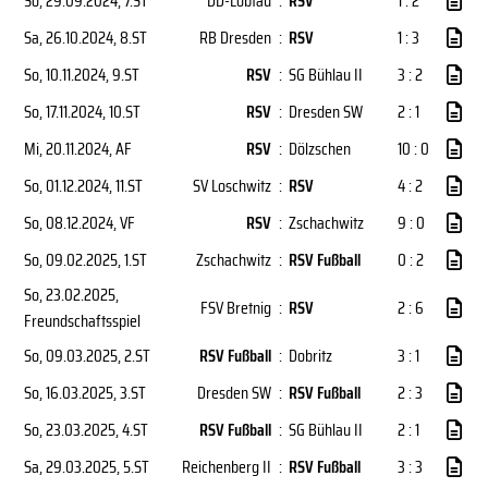
So, 29.09.2024
, 7.ST
DD-Löbtau
:
RSV
1 : 2
Sa, 26.10.2024
, 8.ST
RB Dresden
:
RSV
1 : 3
So, 10.11.2024
, 9.ST
RSV
:
SG Bühlau II
3 : 2
So, 17.11.2024
, 10.ST
RSV
:
Dresden SW
2 : 1
Mi, 20.11.2024
, AF
RSV
:
Dölzschen
10 : 0
So, 01.12.2024
, 11.ST
SV Loschwitz
:
RSV
4 : 2
So, 08.12.2024
, VF
RSV
:
Zschachwitz
9 : 0
So, 09.02.2025
, 1.ST
Zschachwitz
:
RSV Fußball
0 : 2
So, 23.02.2025
,
FSV Bretnig
:
RSV
2 : 6
Freundschaftsspiel
So, 09.03.2025
, 2.ST
RSV Fußball
:
Dobritz
3 : 1
So, 16.03.2025
, 3.ST
Dresden SW
:
RSV Fußball
2 : 3
So, 23.03.2025
, 4.ST
RSV Fußball
:
SG Bühlau II
2 : 1
Sa, 29.03.2025
, 5.ST
Reichenberg II
:
RSV Fußball
3 : 3