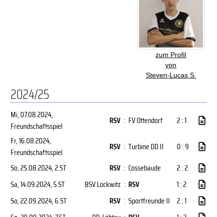
zum Profil
von
Steven-Lucas S.
2024/25
Mi, 07.08.2024
,
RSV
:
FV Ottendorf
2 : 1
Freundschaftsspiel
Fr, 16.08.2024
,
RSV
:
Turbine DD II
0 : 9
Freundschaftsspiel
So, 25.08.2024
, 2.ST
RSV
:
Cossebaude
2 : 2
Sa, 14.09.2024
, 5.ST
BSV Lockwitz
:
RSV
1 : 2
So, 22.09.2024
, 6.ST
RSV
:
Sportfreunde II
2 : 1