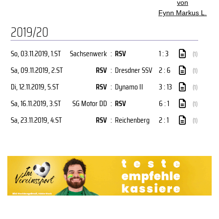
von
Fynn Markus L.
2019/20
So, 03.11.2019
, 1.ST
Sachsenwerk
:
RSV
1 : 3
(1)
Sa, 09.11.2019
, 2.ST
RSV
:
Dresdner SSV
2 : 6
(1)
Di, 12.11.2019
, 5.ST
RSV
:
Dynamo II
3 : 13
(1)
Sa, 16.11.2019
, 3.ST
SG Motor DD
:
RSV
6 : 1
(1)
Sa, 23.11.2019
, 4.ST
RSV
:
Reichenberg
2 : 1
(1)