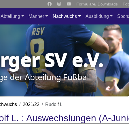
Formulare/ Downloads
Fot
Abteilung
Männer
Nachwuchs
Ausbildung
Spon
ger SV e.V.
ge der Abteilung Fußball
chwuchs
2021/22
Rudolf L.
lf L. : Auswechslungen (A-Juni