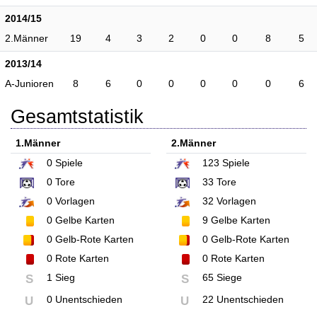
2014/15
2.Männer
19
4
3
2
0
0
8
5
2013/14
A-Junioren
8
6
0
0
0
0
0
6
Gesamtstatistik
1.Männer
2.Männer
0
Spiele
123
Spiele
0
Tore
33
Tore
0
Vorlagen
32
Vorlagen
0
Gelbe Karten
9
Gelbe Karten
0
Gelb-Rote Karten
0
Gelb-Rote Karten
0
Rote Karten
0
Rote Karten
1 Sieg
65 Siege
S
S
0 Unentschieden
22 Unentschieden
U
U