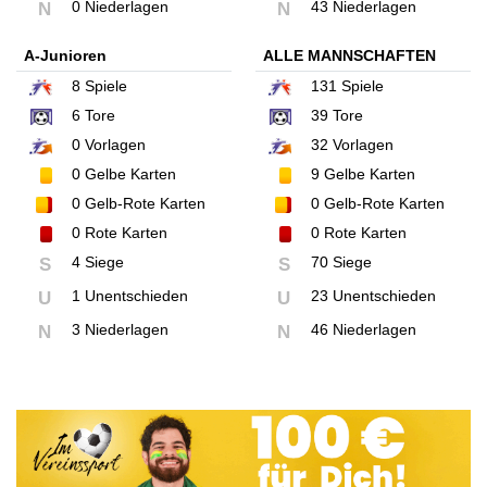
0 Niederlagen
43 Niederlagen
N
N
A-Junioren
ALLE MANNSCHAFTEN
8
Spiele
131
Spiele
6
Tore
39
Tore
0
Vorlagen
32
Vorlagen
0
Gelbe Karten
9
Gelbe Karten
0
Gelb-Rote Karten
0
Gelb-Rote Karten
0
Rote Karten
0
Rote Karten
4 Siege
70 Siege
S
S
1 Unentschieden
23 Unentschieden
U
U
3 Niederlagen
46 Niederlagen
N
N