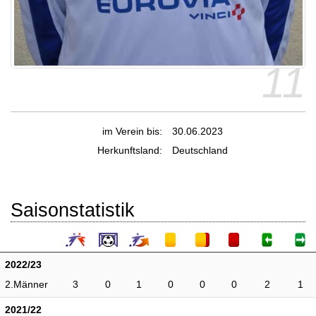
11
im Verein bis:
30.06.2023
Herkunftsland:
Deutschland
Saisonstatistik
2022/23
2.Männer
3
0
1
0
0
0
2
1
2021/22