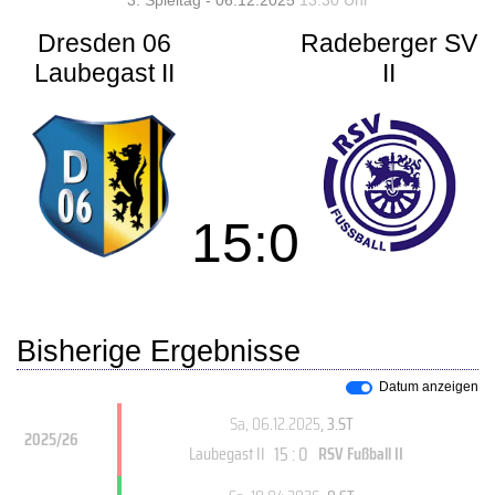
3. Spieltag - 06.12.2025
13:30 Uhr
Dresden 06
Radeberger SV
Laubegast II
II
15
:
0
Bisherige Ergebnisse
Datum anzeigen
Sa, 06.12.2025
, 3.ST
2025/26
15 : 0
Laubegast II
RSV Fußball II