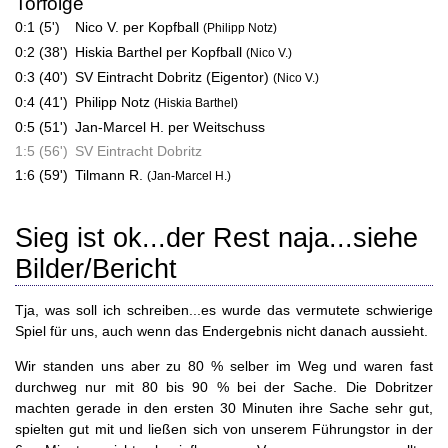
Torfolge
0:1 (5')
Nico V. per Kopfball
(Philipp Notz)
0:2 (38')
Hiskia Barthel per Kopfball
(Nico V.)
0:3 (40')
SV Eintracht Dobritz (Eigentor)
(Nico V.)
0:4 (41')
Philipp Notz
(Hiskia Barthel)
0:5 (51')
Jan-Marcel H. per Weitschuss
1:5 (56')
SV Eintracht Dobritz
1:6 (59')
Tilmann R.
(Jan-Marcel H.)
Sieg ist ok...der Rest naja...siehe
Bilder/Bericht
Tja, was soll ich schreiben...es wurde das vermutete schwierige
Spiel für uns, auch wenn das Endergebnis nicht danach aussieht.
Wir standen uns aber zu 80 % selber im Weg und waren fast
durchweg nur mit 80 bis 90 % bei der Sache. Die Dobritzer
machten gerade in den ersten 30 Minuten ihre Sache sehr gut,
spielten gut mit und ließen sich von unserem Führungstor in der