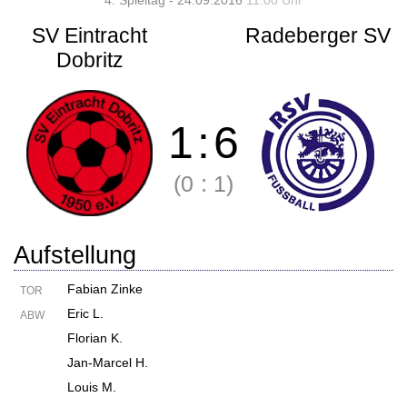
4. Spieltag - 24.09.2016
11:00 Uhr
SV Eintracht
Radeberger SV
Dobritz
1
:
6
(0
:
1)
Aufstellung
Fabian Zinke
TOR
Eric L.
ABW
Florian K.
Jan-Marcel H.
Louis M.