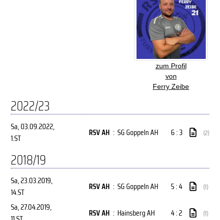
zum Profil
von
Ferry Zeibe
2022/23
Sa, 03.09.2022
,
RSV AH
:
SG Goppeln AH
6 : 3
(2)
1.ST
2018/19
Sa, 23.03.2019
,
RSV AH
:
SG Goppeln AH
5 : 4
(1)
14.ST
Sa, 27.04.2019
,
RSV AH
:
Hainsberg AH
4 : 2
(1)
11.ST