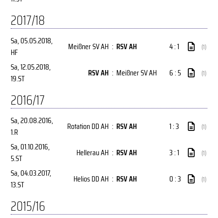
2017/18
Sa, 05.05.2018
,
Meißner SV AH
:
RSV AH
4 : 1
(1)
HF
Sa, 12.05.2018
,
RSV AH
:
Meißner SV AH
6 : 5
(1)
19.ST
2016/17
Sa, 20.08.2016
,
Rotation DD AH
:
RSV AH
1 : 3
(1)
1.R
Sa, 01.10.2016
,
Hellerau AH
:
RSV AH
3 : 1
(1)
5.ST
Sa, 04.03.2017
,
Helios DD AH
:
RSV AH
0 : 3
(1)
13.ST
2015/16