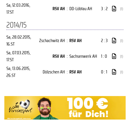
Sa, 12.03.2016
,
RSV AH
:
DD-Löbtau AH
3 : 2
(1)
17.ST
2014/15
Sa, 28.02.2015
,
Zschachwitz AH
:
RSV AH
2 : 3
(1)
16.ST
Sa, 07.03.2015
,
RSV AH
:
Sachsenwerk AH
1 : 0
(1)
17.ST
Sa, 13.06.2015
,
Dölzschen AH
:
RSV AH
0 : 1
(1)
26.ST