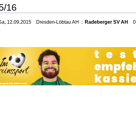
5/16
Sa, 12.09.2015
Dresden-Löbtau AH
:
Radeberger SV AH
0