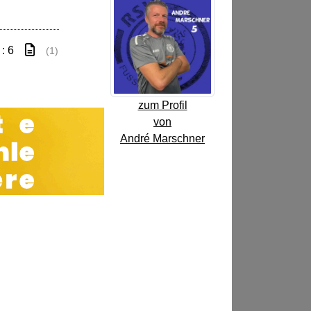
 : 6
(1)
zum Profil
von
André Marschner