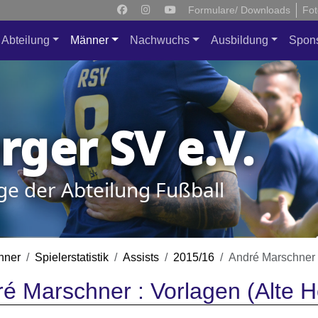
Formulare/ Downloads
Fot
Abteilung
Männer
Nachwuchs
Ausbildung
Spon
ger SV e.V.
ge der Abteilung Fußball
nner
Spielerstatistik
Assists
2015/16
André Marschner
é Marschner : Vorlagen (Alte H