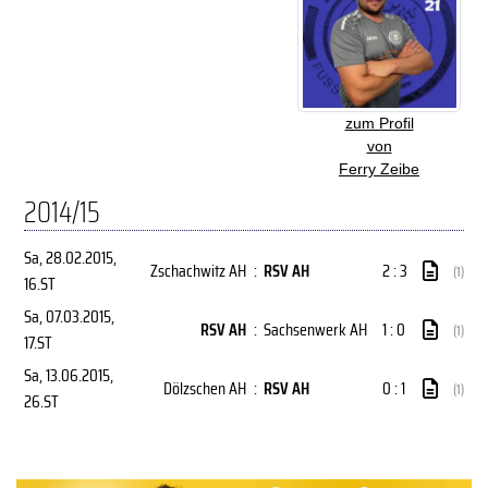
zum Profil
von
Ferry Zeibe
2014/15
Sa, 28.02.2015
,
Zschachwitz AH
:
RSV AH
2 : 3
(1)
16.ST
Sa, 07.03.2015
,
RSV AH
:
Sachsenwerk AH
1 : 0
(1)
17.ST
Sa, 13.06.2015
,
Dölzschen AH
:
RSV AH
0 : 1
(1)
26.ST