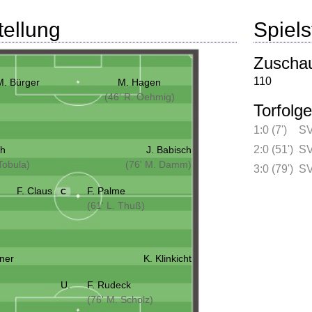
tellung
Spielst
Zuscha
110
M. Bürger
M. Hagen
(46' R. Oehmig)
Torfolge
1:0 (7')
SV
2:0 (51')
SV
ch
J. Babisch
Tobula)
(76' M. Damm)
3:0 (79')
SV
F. Claus
F. Palme
C
(61' L. Thuß)
ner
K. Klinkicht
U.
F. Rudeck
(76' M. Scholz)