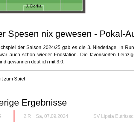
J. Dorka
r Spesen nix gewesen - Pokal-Au
lichspiel der Saison 2024/25 gab es die 3. Niederlage. In Ru
 war auch schon wieder Endstation. Die favorisierten Leipzig
und gewannen deutlich mit 3:0.
ht zum Spiel
erige Ergebnisse
5
2.R
Sa, 07.09.2024
SV Lipsia Eutritzs