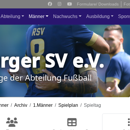
Formulare/ Downloads
Fot
Abteilung
Männer
Nachwuchs
Ausbildung
Spon
ger SV e.V.
ge der Abteilung Fußball
nner
Archiv
1.Männer
Spielplan
Spieltag