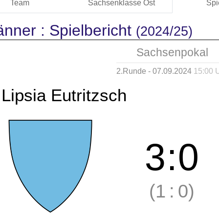
Team
Sachsenklasse Ost
Spi
änner :
Spielbericht
(2024/25)
Sachsenpokal
2.Runde - 07.09.2024
15:00 
Lipsia Eutritzsch
3
:
0
(1
:
0)