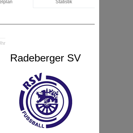
elplan
Statistik
Uhr
Radeberger SV