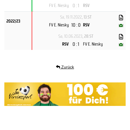
0 : 1
FV E. Niesky
RSV
Sa, 19.11.2022
, 13.ST
2022/23
10 : 0
FV E. Niesky
RSV
(
)
Sa, 10.06.2023
, 28.ST
0 : 1
RSV
FV E. Niesky
(
)
Zurück