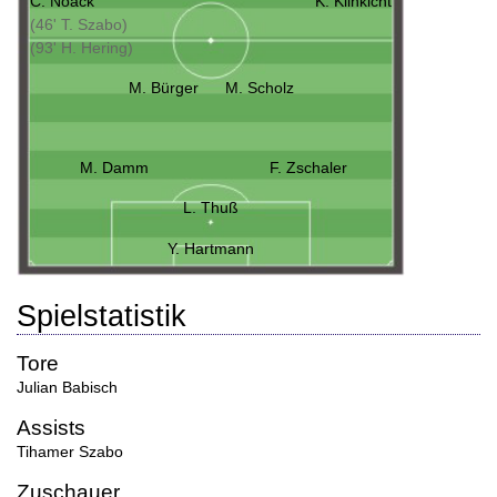
C. Noack
K. Klinkicht
(46' T. Szabo)
(93' H. Hering)
M. Bürger
M. Scholz
M. Damm
F. Zschaler
L. Thuß
Y. Hartmann
Spielstatistik
Tore
Julian Babisch
Assists
Tihamer Szabo
Zuschauer