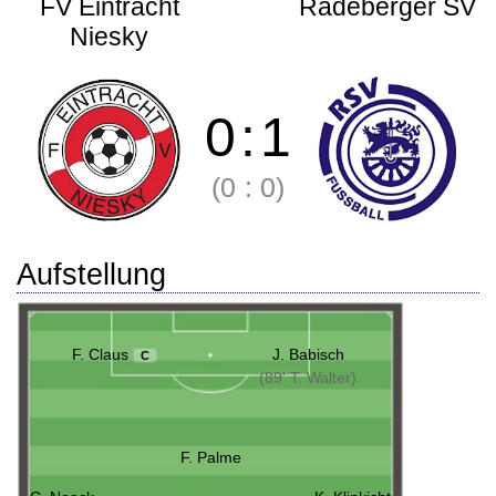
FV Eintracht
Radeberger SV
Niesky
0
:
1
(0
:
0)
Aufstellung
F. Claus
J. Babisch
C
(89' T. Walter)
F. Palme