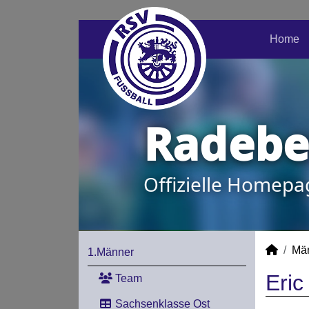
Home
Radeber
Offizielle Homepa
Mä
1.Männer
Eric
Team
Sachsenklasse Ost