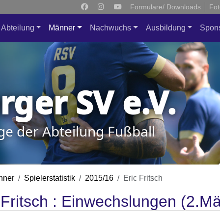
Formulare/ Downloads
Fot
Abteilung
Männer
Nachwuchs
Ausbildung
Spon
ger SV e.V.
ge der Abteilung Fußball
nner
Spielerstatistik
2015/16
Eric Fritsch
 Fritsch : Einwechslungen (2.M