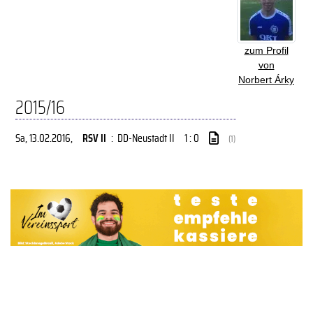
zum Profil
von
Norbert Árky
2015/16
Sa, 13.02.2016
,
RSV II
:
DD-Neustadt II
1 : 0
(1)