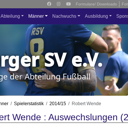
Formulare/ Downloads
Fot
Abteilung
Männer
Nachwuchs
Ausbildung
Spon
ger SV e.V.
ge der Abteilung Fußball
nner
Spielerstatistik
2014/15
Robert Wende
ert Wende : Auswechslungen (