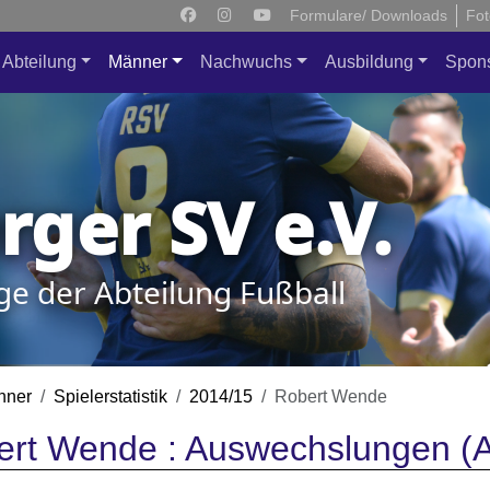
Formulare/ Downloads
Fot
Abteilung
Männer
Nachwuchs
Ausbildung
Spon
ger SV e.V.
ge der Abteilung Fußball
nner
Spielerstatistik
2014/15
Robert Wende
rt Wende : Auswechslungen (A