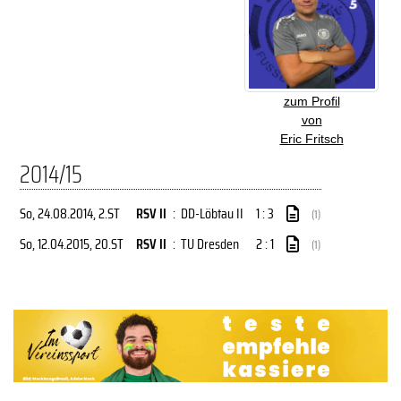
zum Profil
von
Eric Fritsch
2014/15
So, 24.08.2014
, 2.ST
RSV II
:
DD-Löbtau II
1 : 3
(1)
So, 12.04.2015
, 20.ST
RSV II
:
TU Dresden
2 : 1
(1)