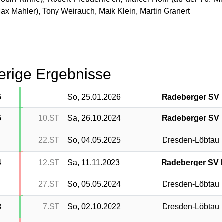
ax Mahler), Tony Weirauch, Maik Klein, Martin Granert
erige Ergebnisse
6
So, 25.01.2026
Radeberger SV I
5
10.ST
Sa, 26.10.2024
Radeberger SV I
22.ST
So, 04.05.2025
Dresden-Löbtau I
4
12.ST
Sa, 11.11.2023
Radeberger SV I
27.ST
So, 05.05.2024
Dresden-Löbtau I
3
7.ST
So, 02.10.2022
Dresden-Löbtau I