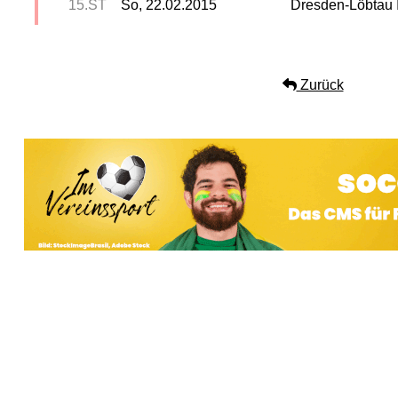
15.ST
So, 22.02.2015
Dresden-Löbtau I
Zurück