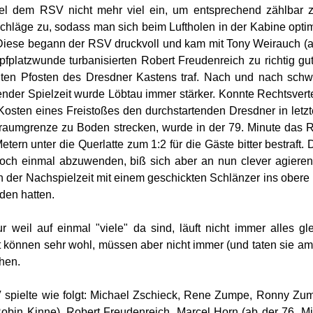
el dem RSV nicht mehr viel ein, um entsprechend zählbar z
hläge zu, sodass man sich beim Luftholen in der Kabine optimi
Diese begann der RSV druckvoll und kam mit Tony Weirauch (al
pfplatzwunde turbanisierten Robert Freudenreich zu richtig gut
hten Pfosten des Dresdner Kastens traf. Nach und nach sch
der Spielzeit wurde Löbtau immer stärker. Konnte Rechtsverte
Kosten eines Freistoßes den durchstartenden Dresdner in letz
fraumgrenze zu Boden strecken, wurde in der 79. Minute da
etern unter die Querlatte zum 1:2 für die Gäste bitter bestraft
och einmal abzuwenden, biß sich aber an nun clever agiere
n der Nachspielzeit mit einem geschickten Schlänzer ins obere
den hatten.
ur weil auf einmal "viele" da sind, läuft nicht immer alles gl
t können sehr wohl, müssen aber nicht immer (und taten sie a
hen.
spielte wie folgt: Michael Zschieck, Rene Zumpe, Ronny Zumpe
obin Kinne), Robert Freudenreich, Marcel Horn (ab der 76. M