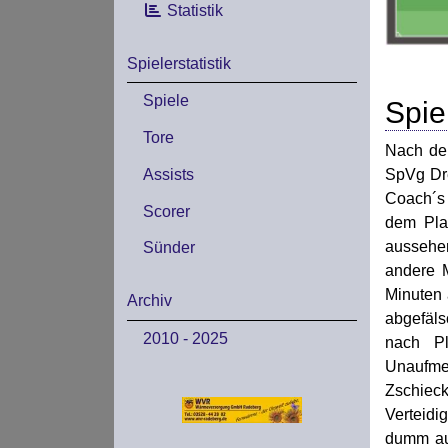
Statistik
Spielerstatistik
Spiele
Spie
Tore
Nach dem
SpVg Dre
Assists
Coach´s 
Scorer
dem Pla
aussehen
Sünder
andere M
Minuten 
Archiv
abgefäls
2010 - 2025
nach Pl
Unaufmer
Zschiec
Verteidi
dumm aus