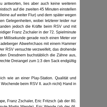
u antworten, lies aber auch keine weiteren
stisch auf die zweiten 45 Minuten einstellen
leine auf weiter Flur) und dem später wegen
en Gelegenheiten, wobei letzterer leider nur
wanden jedoch die Kräfte beim RSV und mit
idiger Franz Zschaler in der 72. Spielminute
ter Millisekunde gerade noch einen Meter vor
s Radeberger Abwehrchaos mit einem Hammer
. Der RSV versuchte verzweifelt, das drohende
nden Dresdnern buchstäblich die Zähne aus,
 rechte Dreiangel zum 1:3 den Sack endgültig
eich wie an einer Play-Station. Qualität und
m Wochende beim RSV II. auch nicht) Hand in
, Franz Zschaler, Eric Fritzsch (ab der 80.
inute Martin Wende), Eric Wende (ab der 46.