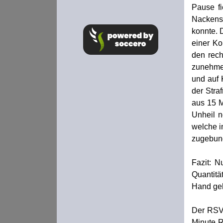
Pause fi
Nackensc
konnte. 
einer Ko
den rec
zunehmen
und auf 
der Stra
aus 15 M
Unheil n
welche i
zugebun
Fazit: N
Quantitä
Hand ge
Der RSV 
Minute R