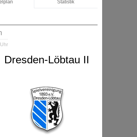
elplan
Statistik
n
 Uhr
Dresden-Löbtau II