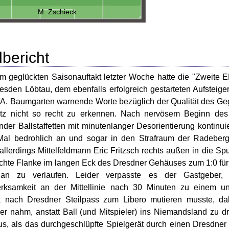
M. Zschieck
lbericht
 geglückten Saisonauftakt letzter Woche hatte die "Zweite
sden Löbtau, dem ebenfalls erfolgreich gestarteten Aufsteig
A. Baumgarten warnende Worte bezüglich der Qualität des Geg
tz nicht so recht zu erkennen. Nach nervösem Beginn des
der Ballstaffetten mit minutenlanger Desorientierung kontinui
al bedrohlich an und sogar in den Strafraum der Radeberge
allerdings Mittelfeldmann Eric Fritzsch rechts außen in die S
chte Flanke im langen Eck des Dresdner Gehäuses zum 1:0 für 
an zu verlaufen. Leider verpasste es der Gastgeber, 
ksamkeit an der Mittellinie nach 30 Minuten zu einem unnö
k nach Dresdner Steilpass zum Libero mutieren musste, dab
ger nahm, anstatt Ball (und Mitspieler) ins Niemandsland zu 
, als das durchgeschlüpfte Spielgerät durch einen Dresdner 