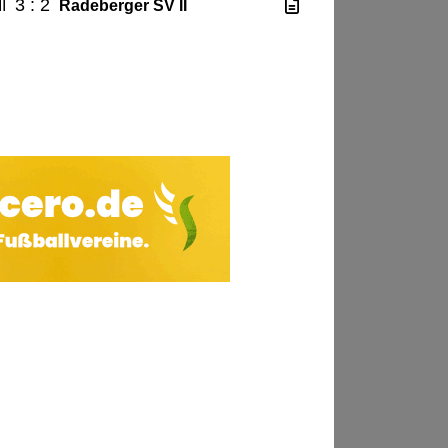
3 : 2
I
Radeberger SV II