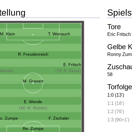
tellung
Spielst
Tore
M. Klein
T. Weirauch
Eric Fritsch
Gelbe K
R. Freudenreich
Ronny Zum
E. Fritsch
Zuscha
 Wende)
(78' R. Kinne)
58
M. Granert
Torfolge
1:0 (13')
E. Wende
1:1 (18')
(46' M. Mahler)
1:2 (76')
o. Zumpe
F. Zschaler
1:3 (90+1')
Re. Zumpe