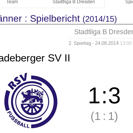
Team
Stadtliga B Dresden
Spi
änner :
Spielbericht
(2014/15)
Stadtliga B Dresde
2. Spieltag - 24.08.2014
13:00
adeberger SV II
1
:
3
(1
:
1)