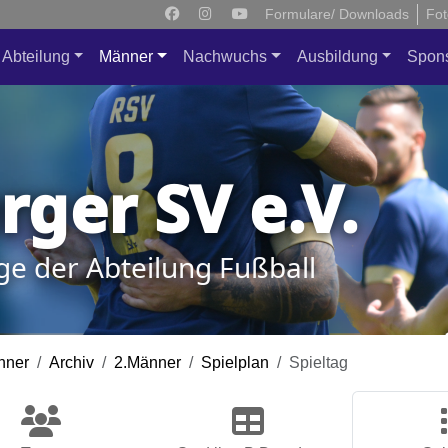
Formulare/ Downloads
Fot
Abteilung
Männer
Nachwuchs
Ausbildung
Spon
ger SV e.V.
ge der Abteilung Fußball
nner
Archiv
2.Männer
Spielplan
Spieltag