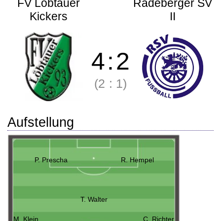
FV Löbtauer
Radeberger SV
Kickers
II
4
:
2
(2
:
1)
Aufstellung
P. Prescha
R. Hempel
T. Walter
M. Klein
C. Richter