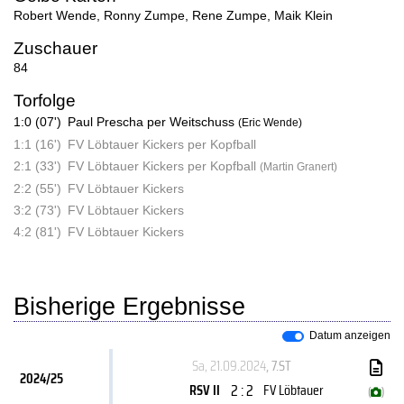
Robert Wende
,
Ronny Zumpe
,
Rene Zumpe
,
Maik Klein
Zuschauer
84
Torfolge
1:0 (07')
Paul Prescha per Weitschuss
(Eric Wende)
1:1 (16')
FV Löbtauer Kickers per Kopfball
2:1 (33')
FV Löbtauer Kickers per Kopfball
(Martin Granert)
2:2 (55')
FV Löbtauer Kickers
3:2 (73')
FV Löbtauer Kickers
4:2 (81')
FV Löbtauer Kickers
Bisherige Ergebnisse
Datum anzeigen
Sa, 21.09.2024
, 7.ST
2024/25
2 : 2
RSV II
FV Löbtauer
(
)