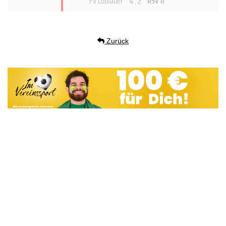
4 : 2
FV Löbtauer
RSV II
Zurück