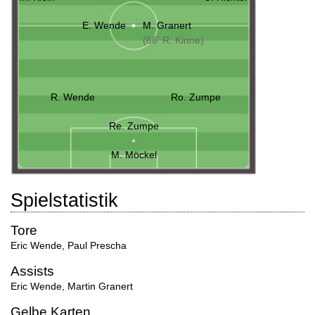
E. Wende
M. Granert
(66' R. Kinne)
R. Wende
Ro. Zumpe
Re. Zumpe
M. Möckel
Spielstatistik
Tore
Eric Wende
,
Paul Prescha
Assists
Eric Wende
,
Martin Granert
Gelbe Karten