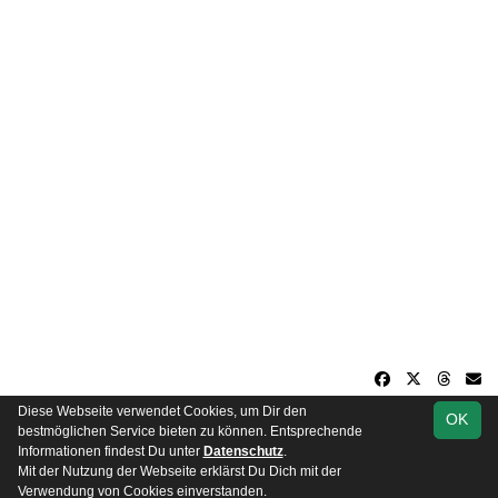
Diese Webseite verwendet Cookies, um Dir den
OK
soccero.de
bestmöglichen Service bieten zu können. Entsprechende
© 2006 - 2026
Informationen findest Du unter
Datenschutz
.
Mit der Nutzung der Webseite erklärst Du Dich mit der
Besucherstatistik
Impressum
Datenschutz
Verwendung von Cookies einverstanden.