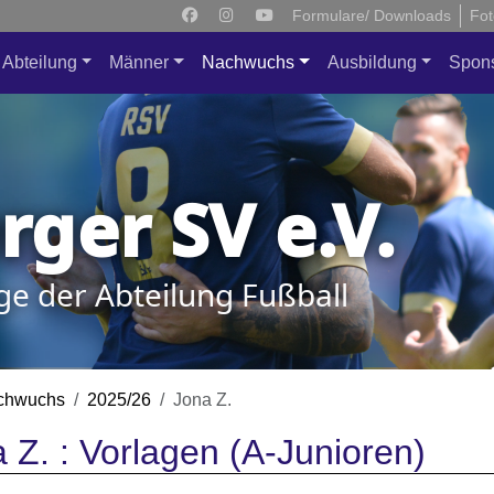
Formulare/ Downloads
Fot
Abteilung
Männer
Nachwuchs
Ausbildung
Spon
ger SV e.V.
ge der Abteilung Fußball
chwuchs
2025/26
Jona Z.
 Z. : Vorlagen (A-Junioren)