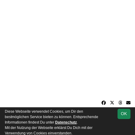
Diese Webseite verwendet Cookies, um Dir den
OK
soccero.de
bestmöglichen Service bieten zu können. Entsprechende
© 2006 - 2026
Informationen findest Du unter
Datenschutz
.
Mit der Nutzung der Webseite erklärst Du Dich mit der
Besucherstatistik
Impressum
Datenschutz
Verwendung von Cookies einverstanden.