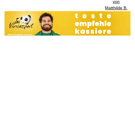
von
Matthilde B.