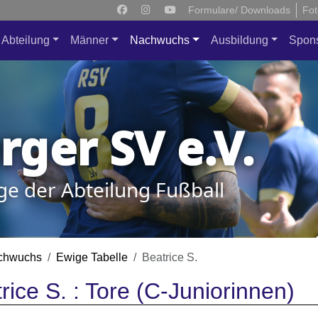
Formulare/ Downloads
Fot
Abteilung
Männer
Nachwuchs
Ausbildung
Spon
ger SV e.V.
ge der Abteilung Fußball
chwuchs
Ewige Tabelle
Beatrice S.
rice S. : Tore (C-Juniorinnen)