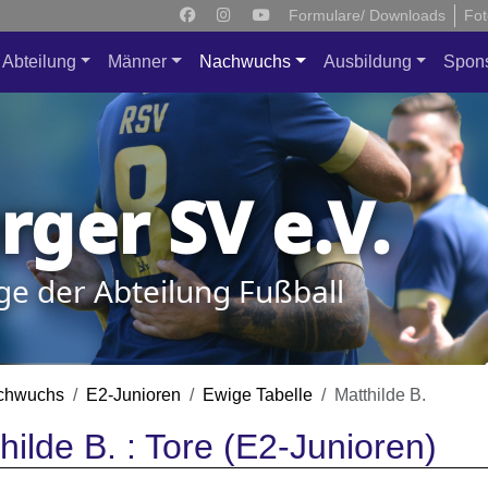
Formulare/ Downloads
Fot
Abteilung
Männer
Nachwuchs
Ausbildung
Spon
ger SV e.V.
ge der Abteilung Fußball
chwuchs
E2-Junioren
Ewige Tabelle
Matthilde B.
hilde B. : Tore (E2-Junioren)