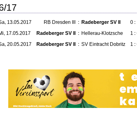
6/17
Sa, 13.05.2017
RB Dresden III
:
Radeberger SV II
0 :
Mi, 17.05.2017
Radeberger SV II
:
Hellerau-Klotzsche
1 :
Sa, 20.05.2017
Radeberger SV II
:
SV Eintracht Dobritz
1 :