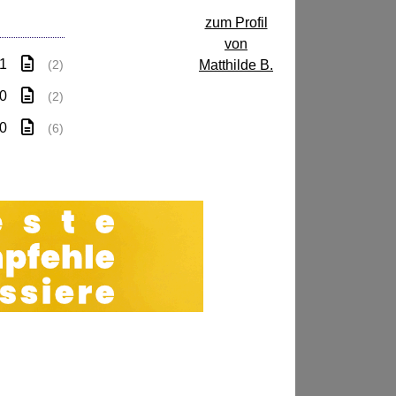
zum Profil
von
 1
Matthilde B.
(2)
 0
(2)
 0
(6)