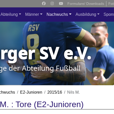
Formulare/ Downloads
Fot
Abteilung
Männer
Nachwuchs
Ausbildung
Spon
ger SV e.V.
ge der Abteilung Fußball
chwuchs
E2-Junioren
2015/16
Nils M.
 M. : Tore (E2-Junioren)