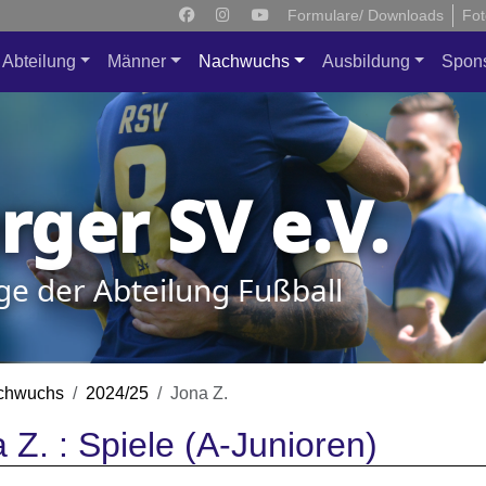
Formulare/ Downloads
Fot
Abteilung
Männer
Nachwuchs
Ausbildung
Spon
ger SV e.V.
ge der Abteilung Fußball
chwuchs
2024/25
Jona Z.
 Z. : Spiele (A-Junioren)