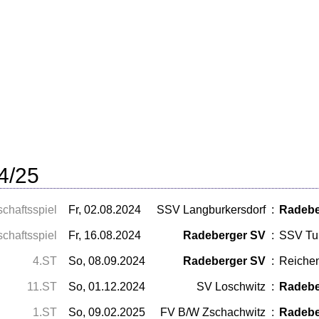
4/25
chaftsspiel
Fr, 02.08.2024
SSV Langburkersdorf
:
Radebe
chaftsspiel
Fr, 16.08.2024
Radeberger SV
:
SSV Tur
4.ST
So, 08.09.2024
Radeberger SV
:
Reichen
11.ST
So, 01.12.2024
SV Loschwitz
:
Radebe
1.ST
So, 09.02.2025
FV B/W Zschachwitz
:
Radebe