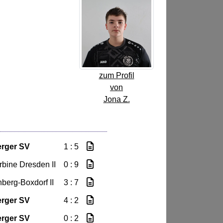
zum Profil
von
Jona Z.
rger SV
1 : 5
bine Dresden II
0 : 9
berg-Boxdorf II
3 : 7
rger SV
4 : 2
rger SV
0 : 2