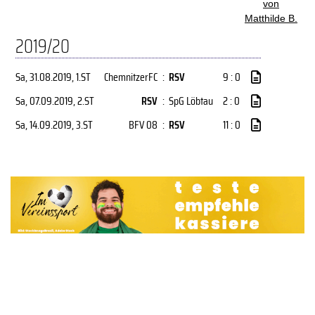
von
Matthilde B.
2019/20
Sa, 31.08.2019
, 1.ST
ChemnitzerFC
:
RSV
9 : 0
Sa, 07.09.2019
, 2.ST
RSV
:
SpG Löbtau
2 : 0
Sa, 14.09.2019
, 3.ST
BFV 08
:
RSV
11 : 0