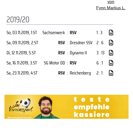
von
Fynn Markus L.
2019/20
So, 03.11.2019
, 1.ST
Sachsenwerk
:
RSV
1 : 3
Sa, 09.11.2019
, 2.ST
RSV
:
Dresdner SSV
2 : 6
Di, 12.11.2019
, 5.ST
RSV
:
Dynamo II
3 : 13
Sa, 16.11.2019
, 3.ST
SG Motor DD
:
RSV
6 : 1
Sa, 23.11.2019
, 4.ST
RSV
:
Reichenberg
2 : 1