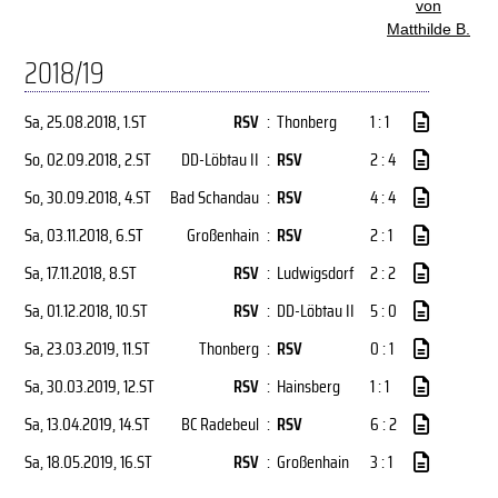
von
Matthilde B.
2018/19
Sa, 25.08.2018
, 1.ST
RSV
:
Thonberg
1 : 1
So, 02.09.2018
, 2.ST
DD-Löbtau II
:
RSV
2 : 4
So, 30.09.2018
, 4.ST
Bad Schandau
:
RSV
4 : 4
Sa, 03.11.2018
, 6.ST
Großenhain
:
RSV
2 : 1
Sa, 17.11.2018
, 8.ST
RSV
:
Ludwigsdorf
2 : 2
Sa, 01.12.2018
, 10.ST
RSV
:
DD-Löbtau II
5 : 0
Sa, 23.03.2019
, 11.ST
Thonberg
:
RSV
0 : 1
Sa, 30.03.2019
, 12.ST
RSV
:
Hainsberg
1 : 1
Sa, 13.04.2019
, 14.ST
BC Radebeul
:
RSV
6 : 2
Sa, 18.05.2019
, 16.ST
RSV
:
Großenhain
3 : 1