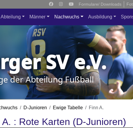
Formulare/ Downloads
Fot
Abteilung
Männer
Nachwuchs
Ausbildung
Spon
ger SV e.V.
ge der Abteilung Fußball
chwuchs
D-Junioren
Ewige Tabelle
Finn A.
 A. : Rote Karten (D-Junioren)