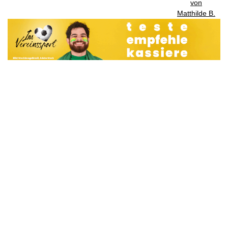
von
Matthilde B.