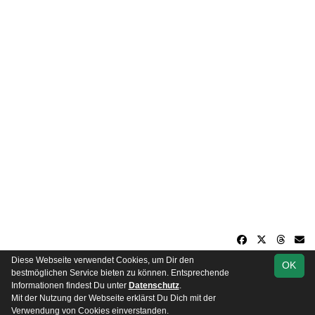
Diese Webseite verwendet Cookies, um Dir den
OK
soccero.de
bestmöglichen Service bieten zu können. Entsprechende
© 2006 - 2026
Informationen findest Du unter
Datenschutz
.
Mit der Nutzung der Webseite erklärst Du Dich mit der
Besucherstatistik
Impressum
Datenschutz
Verwendung von Cookies einverstanden.