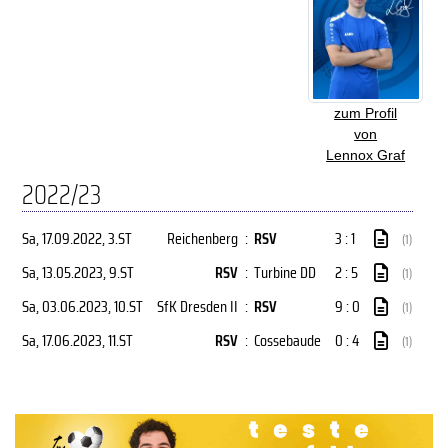
zum Profil
von
Lennox Graf
2022/23
Sa, 17.09.2022
, 3.ST
Reichenberg
:
RSV
3 : 1
(1)
Sa, 13.05.2023
, 9.ST
RSV
:
Turbine DD
2 : 5
(1)
Sa, 03.06.2023
, 10.ST
SfK Dresden II
:
RSV
9 : 0
(1)
Sa, 17.06.2023
, 11.ST
RSV
:
Cossebaude
0 : 4
(1)