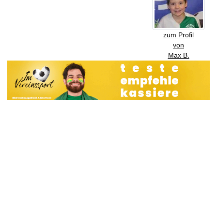
zum Profil
von
Max B.