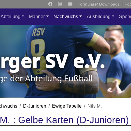
Formulare/ Downloads
Fot
Abteilung
Männer
Nachwuchs
Ausbildung
Spon
ger SV e.V.
ge der Abteilung Fußball
chwuchs
D-Junioren
Ewige Tabelle
Nils M.
 M. : Gelbe Karten (D-Junioren)