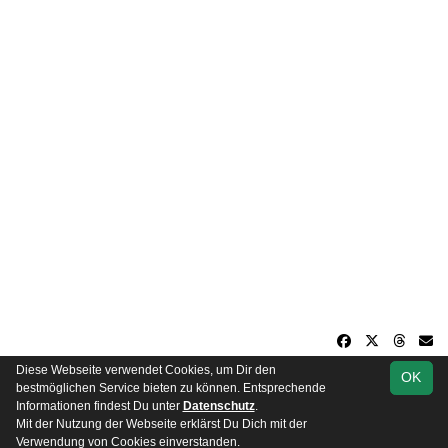
Diese Webseite verwendet Cookies, um Dir den
OK
soccero.de
bestmöglichen Service bieten zu können. Entsprechende
© 2006 - 2026
Informationen findest Du unter
Datenschutz
.
Mit der Nutzung der Webseite erklärst Du Dich mit der
Besucherstatistik
Impressum
Datenschutz
Verwendung von Cookies einverstanden.