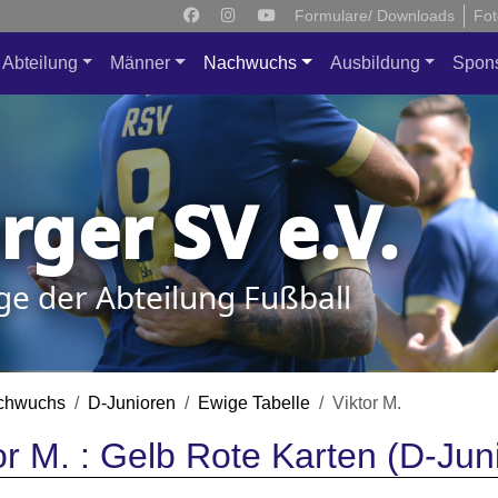
Formulare/ Downloads
Fot
Abteilung
Männer
Nachwuchs
Ausbildung
Spon
ger SV e.V.
ge der Abteilung Fußball
chwuchs
D-Junioren
Ewige Tabelle
Viktor M.
or M. : Gelb Rote Karten (D-Jun