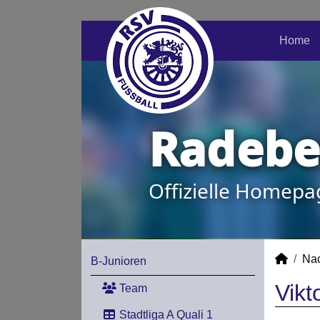
Home
Radeber
Offizielle Homepa
Na
B-Junioren
Vikt
Team
Stadtliga A Quali 1