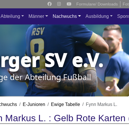
Formulare/ Downloads
Fot
Abteilung
Männer
Nachwuchs
Ausbildung
Spon
ger SV e.V.
ge der Abteilung Fußball
chwuchs
E-Junioren
Ewige Tabelle
Fynn Markus L.
 Markus L. : Gelb Rote Karten 