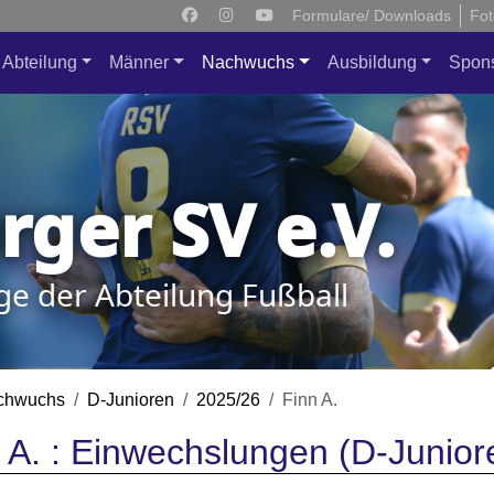
Formulare/ Downloads
Fot
Abteilung
Männer
Nachwuchs
Ausbildung
Spon
ger SV e.V.
ge der Abteilung Fußball
chwuchs
D-Junioren
2025/26
Finn A.
 A. : Einwechslungen (D-Junior