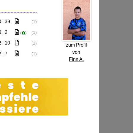
0 : 39
(1)
6 : 2
(1)
(
)
2 : 10
(1)
zum Profil
von
2 : 7
(1)
Finn A.