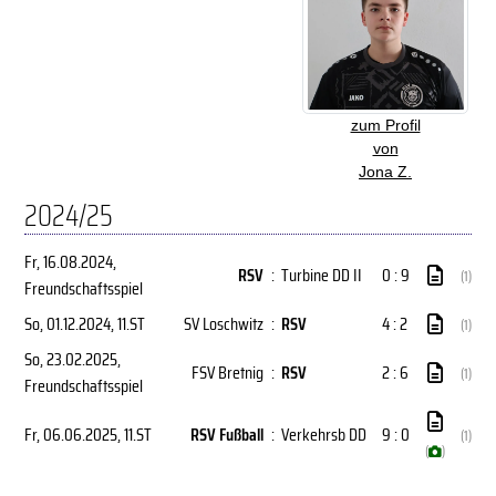
zum Profil
von
Jona Z.
2024/25
Fr, 16.08.2024
,
RSV
:
Turbine DD II
0 : 9
(1)
Freundschaftsspiel
So, 01.12.2024
, 11.ST
SV Loschwitz
:
RSV
4 : 2
(1)
So, 23.02.2025
,
FSV Bretnig
:
RSV
2 : 6
(1)
Freundschaftsspiel
Fr, 06.06.2025
, 11.ST
RSV Fußball
:
Verkehrsb DD
9 : 0
(1)
(
)