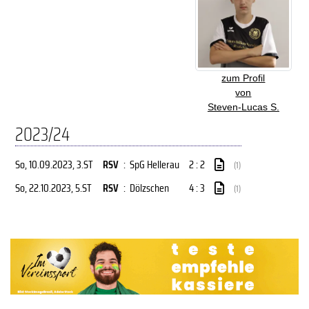
zum Profil
von
Steven-Lucas S.
2023/24
So, 10.09.2023
, 3.ST
RSV
:
SpG Hellerau
2 : 2
(1)
So, 22.10.2023
, 5.ST
RSV
:
Dölzschen
4 : 3
(1)