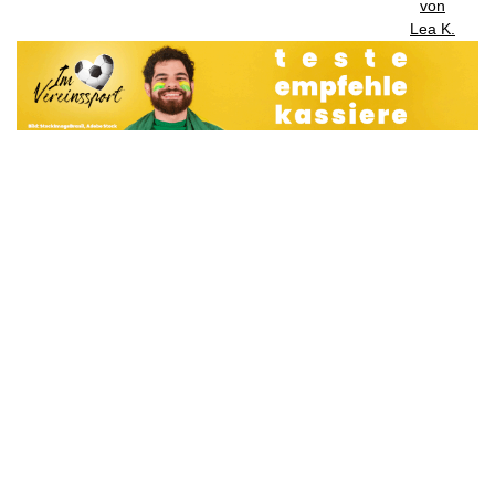
von
Lea K.