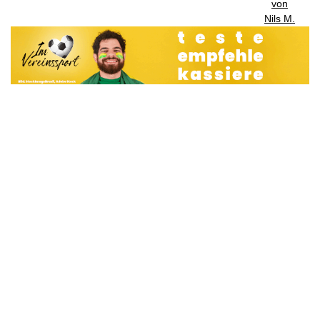
von
Nils M.