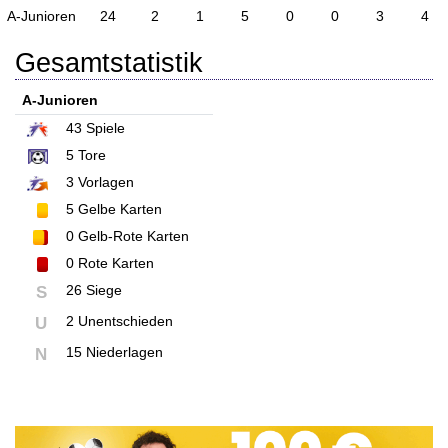
A-Junioren
24
2
1
5
0
0
3
4
Gesamtstatistik
A-Junioren
43
Spiele
5
Tore
3
Vorlagen
5
Gelbe Karten
0
Gelb-Rote Karten
0
Rote Karten
26 Siege
S
2 Unentschieden
U
15 Niederlagen
N