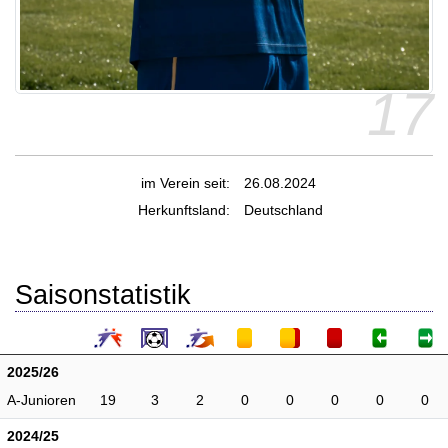
17
im Verein seit:
26.08.2024
Herkunftsland:
Deutschland
Saisonstatistik
2025/26
A-Junioren
19
3
2
0
0
0
0
0
2024/25