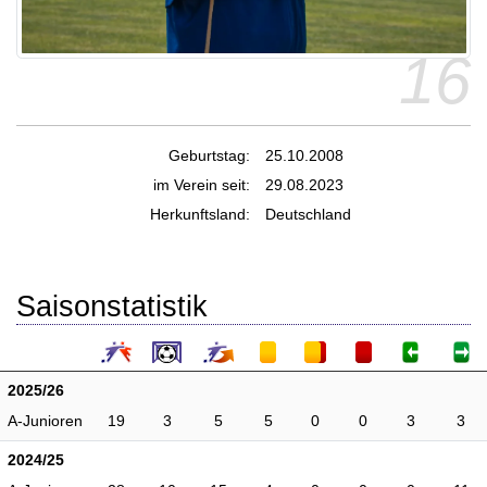
16
Geburtstag:
25.10.2008
im Verein seit:
29.08.2023
Herkunftsland:
Deutschland
Saisonstatistik
2025/26
A-Junioren
19
3
5
5
0
0
3
3
2024/25