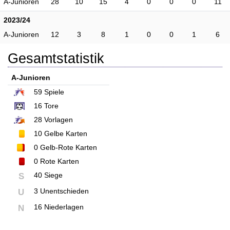
A-Junioren
28
10
15
4
0
0
0
11
2023/24
A-Junioren
12
3
8
1
0
0
1
6
Gesamtstatistik
A-Junioren
59
Spiele
16
Tore
28
Vorlagen
10
Gelbe Karten
0
Gelb-Rote Karten
0
Rote Karten
40 Siege
S
3 Unentschieden
U
16 Niederlagen
N