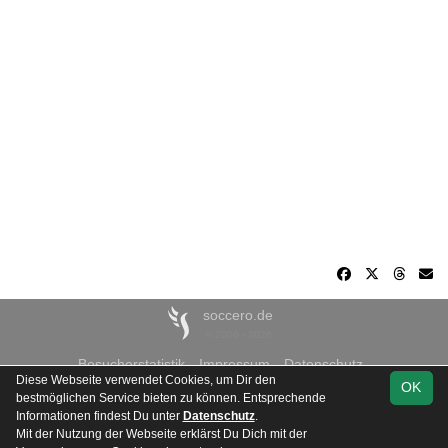
soccero.de
© 2006 - 2026
Besucherstatistik
Impressum
Datenschutz
Diese Webseite verwendet Cookies, um Dir den
OK
bestmöglichen Service bieten zu können. Entsprechende
Informationen findest Du unter
Datenschutz
.
Mit der Nutzung der Webseite erklärst Du Dich mit der