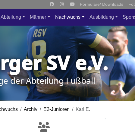
Formulare/ Downloads
Fot
Abteilung
Männer
Nachwuchs
Ausbildung
Spon
ger SV e.V.
ge der Abteilung Fußball
chwuchs
Archiv
E2-Junioren
Karl E.