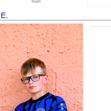
Team
 E.