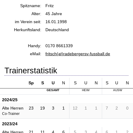
Spitzname:
Fritz
Alter:
45 Jahre
im Verein seit:
16.01.1998
Herkunftsland:
Deutschland
Handy:
0170 8661339
eMail:
fritsch(at)radebergersv-fussball.de
Trainerstatistik
Sp
S
U
N
S
U
N
S
U
N
GESAMT
HEIM
AUSW
2024/25
Alte Herren
23
19
3
1
12
1
1
7
2
0
Co-Trainer
2023/24
Alte Herren
21
11
4
6
5
3
4
6
1
2