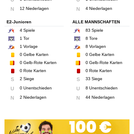
12 Niederlagen
4 Niederlagen
N
N
E2-Junioren
ALLE MANNSCHAFTEN
4
Spiele
83
Spiele
1
Tor
8
Tore
1
Vorlage
8
Vorlagen
0
Gelbe Karten
0
Gelbe Karten
0
Gelb-Rote Karten
0
Gelb-Rote Karten
0
Rote Karten
0
Rote Karten
2 Siege
33 Siege
S
S
0 Unentschieden
8 Unentschieden
U
U
2 Niederlagen
44 Niederlagen
N
N