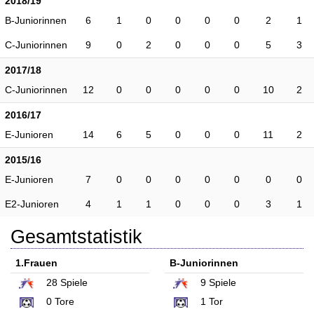
2018/19
B-Juniorinnen
6
1
0
0
0
0
2
1
C-Juniorinnen
9
0
2
0
0
0
5
3
2017/18
C-Juniorinnen
12
0
0
0
0
0
10
2
2016/17
E-Junioren
14
6
5
0
0
0
11
2
2015/16
E-Junioren
7
0
0
0
0
0
0
0
E2-Junioren
4
1
1
0
0
0
3
1
Gesamtstatistik
1.Frauen
B-Juniorinnen
28 Spiele
9
Spiele
0 Tore
1
Tor